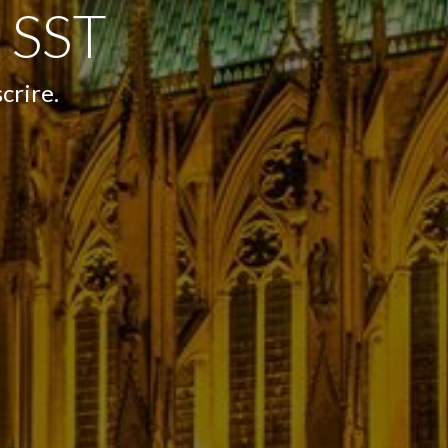
 SST
crire.